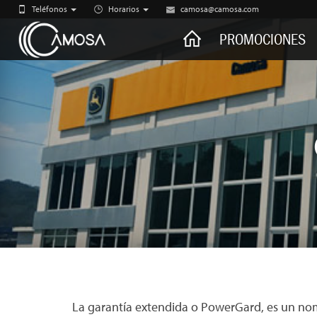
Teléfonos
Horarios
camosa@camosa.com
CAMOSA
PROMOCIONES
La garantía extendida o PowerGard, es un nom